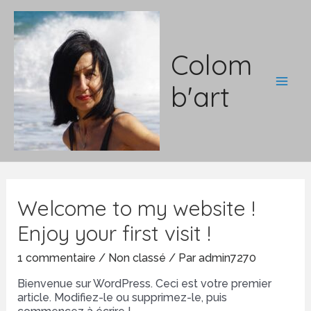
Aller
au
contenu
Colom
b'art
Main
Men
Welcome to my website !
Enjoy your first visit !
1 commentaire
/
Non classé
/ Par
admin7270
Bienvenue sur WordPress. Ceci est votre premier
article. Modifiez-le ou supprimez-le, puis