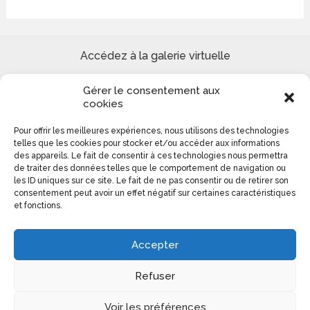
Accédez à la galerie virtuelle
Gérer le consentement aux
Site de peinture Reproduction tableaux de Maîtres et
cookies
Création paysages urbains et marins
Pour offrir les meilleures expériences, nous utilisons des technologies
telles que les cookies pour stocker et/ou accéder aux informations
Colomba Ducrot 0613140276
des appareils. Le fait de consentir à ces technologies nous permettra
de traiter des données telles que le comportement de navigation ou
les ID uniques sur ce site. Le fait de ne pas consentir ou de retirer son
consentement peut avoir un effet négatif sur certaines caractéristiques
et fonctions.
Accepter
Refuser
Voir les préférences