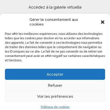
Accédez à la galerie virtuelle
Gérer le consentement aux
Site de peinture Reproduction tableaux de Maîtres et
cookies
Création paysages urbains et marins
Pour offrir les meilleures expériences, nous utilisons des technologies
telles que les cookies pour stocker et/ou accéder aux informations
Colomba Ducrot 0613140276
des appareils. Le fait de consentir à ces technologies nous permettra
de traiter des données telles que le comportement de navigation ou
les ID uniques sur ce site. Le fait de ne pas consentir ou de retirer son
consentement peut avoir un effet négatif sur certaines caractéristiques
et fonctions.
Accepter
Refuser
Voir les préférences
Copyright © 2026 Colomb'art |
Mentions légales
Politique de cookies