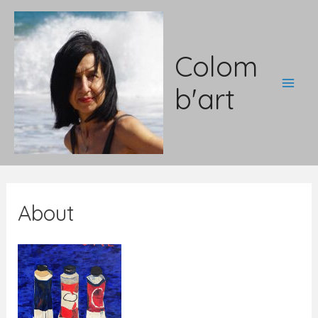
Aller
au
contenu
Colom
b'art
Main
Men
About