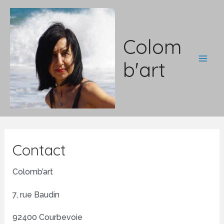
Aller
au
contenu
Colom
b'art
Main
Men
Contact
Colomb’art
7, rue Baudin
92400 Courbevoie