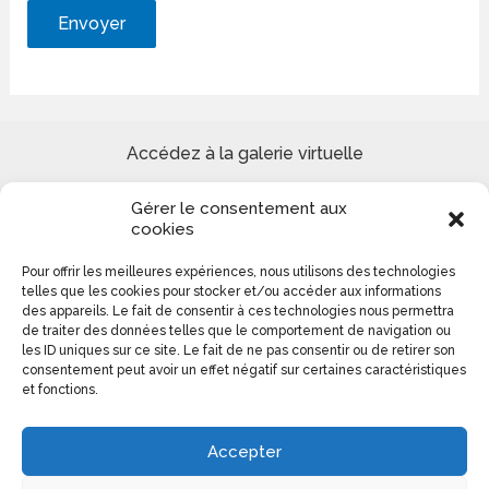
Accédez à la galerie virtuelle
Gérer le consentement aux
Site de peinture Reproduction tableaux de Maîtres et
cookies
Création paysages urbains et marins
Pour offrir les meilleures expériences, nous utilisons des technologies
telles que les cookies pour stocker et/ou accéder aux informations
Colomba Ducrot 0613140276
des appareils. Le fait de consentir à ces technologies nous permettra
de traiter des données telles que le comportement de navigation ou
les ID uniques sur ce site. Le fait de ne pas consentir ou de retirer son
consentement peut avoir un effet négatif sur certaines caractéristiques
et fonctions.
Accepter