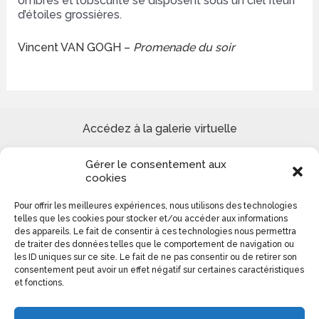
ombres et l’obscurité se disposent sous un ciel fleuri
d’étoiles grossières.
Vincent VAN GOGH –
Promenade du soir
Accédez à la galerie virtuelle
Gérer le consentement aux
Site de peinture Reproduction tableaux de Maîtres et
cookies
Création paysages urbains et marins
Pour offrir les meilleures expériences, nous utilisons des technologies
telles que les cookies pour stocker et/ou accéder aux informations
Colomba Ducrot 0613140276
des appareils. Le fait de consentir à ces technologies nous permettra
de traiter des données telles que le comportement de navigation ou
les ID uniques sur ce site. Le fait de ne pas consentir ou de retirer son
consentement peut avoir un effet négatif sur certaines caractéristiques
et fonctions.