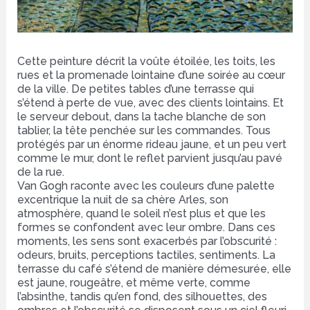
Cette peinture décrit la voûte étoilée, les toits, les
rues et la promenade lointaine d’une soirée au cœur
de la ville. De petites tables d’une terrasse qui
s’étend à perte de vue, avec des clients lointains. Et
le serveur debout, dans la tache blanche de son
tablier, la tête penchée sur les commandes. Tous
protégés par un énorme rideau jaune, et un peu vert
comme le mur, dont le reflet parvient jusqu’au pavé
de la rue.
Van Gogh raconte avec les couleurs d’une palette
excentrique la nuit de sa chère Arles, son
atmosphère, quand le soleil n’est plus et que les
formes se confondent avec leur ombre. Dans ces
moments, les sens sont exacerbés par l’obscurité :
odeurs, bruits, perceptions tactiles, sentiments. La
terrasse du café s’étend de manière démesurée, elle
est jaune, rougeâtre, et même verte, comme
l’absinthe, tandis qu’en fond, des silhouettes, des