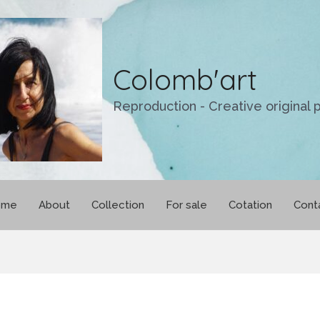
Colomb'art
Reproduction - Creative original p
ome
About
Collection
For sale
Cotation
Cont