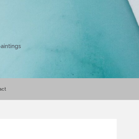
aintings
act