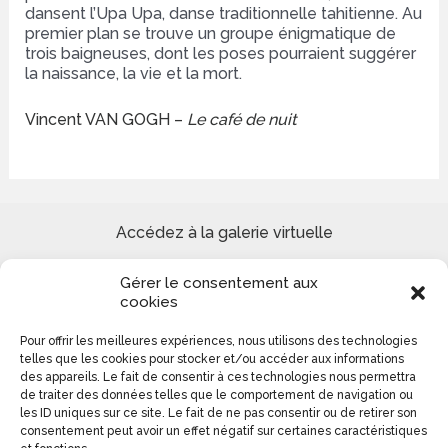
dansent l’Upa Upa, danse traditionnelle tahitienne. Au
premier plan se trouve un groupe énigmatique de
trois baigneuses, dont les poses pourraient suggérer
la naissance, la vie et la mort.
Vincent VAN GOGH –
Le café de nuit
Accédez à la galerie virtuelle
Gérer le consentement aux
Site de peinture Reproduction tableaux de Maîtres et
cookies
Création paysages urbains et marins
Pour offrir les meilleures expériences, nous utilisons des technologies
telles que les cookies pour stocker et/ou accéder aux informations
Colomba Ducrot 0613140276
des appareils. Le fait de consentir à ces technologies nous permettra
de traiter des données telles que le comportement de navigation ou
les ID uniques sur ce site. Le fait de ne pas consentir ou de retirer son
consentement peut avoir un effet négatif sur certaines caractéristiques