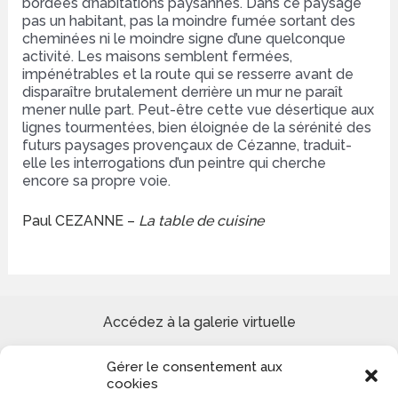
bordées d’habitations paysannes. Dans ce paysage
pas un habitant, pas la moindre fumée sortant des
cheminées ni le moindre signe d’une quelconque
activité. Les maisons semblent fermées,
impénétrables et la route qui se resserre avant de
disparaître brutalement derrière un mur ne paraît
mener nulle part. Peut-être cette vue désertique aux
lignes tourmentées, bien éloignée de la sérénité des
futurs paysages provençaux de Cézanne, traduit-
elle les interrogations d’un peintre qui cherche
encore sa propre voie.
Paul CEZANNE –
La table de cuisine
Accédez à la galerie virtuelle
Gérer le consentement aux
Site de peinture Reproduction tableaux de Maîtres et
cookies
Création paysages urbains et marins