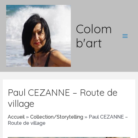
Aller
au
contenu
Colom
b'art
Main
Men
Paul CEZANNE – Route de
village
Accueil
»
Collection/Storytelling
»
Paul CEZANNE –
Route de village