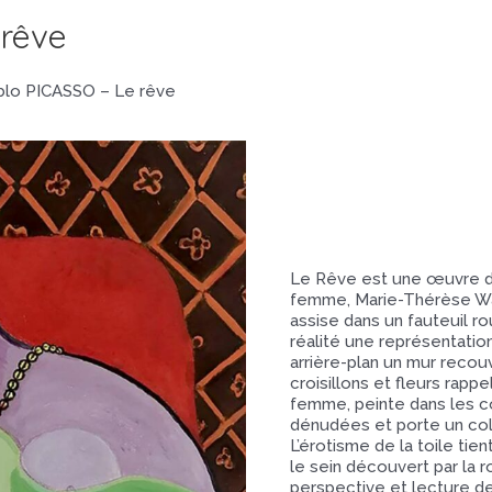
 rêve
blo PICASSO – Le rêve
Le Rêve est une œuvre d
femme, Marie-Thérèse Wal
assise dans un fauteuil ro
réalité une représentatio
arrière-plan un mur recouv
croisillons et fleurs rapp
femme, peinte dans les cou
dénudées et porte un coll
L’érotisme de la toile tie
le sein découvert par la 
perspective et lecture d