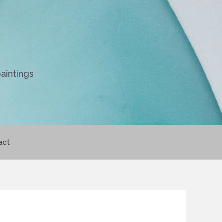
aintings
act