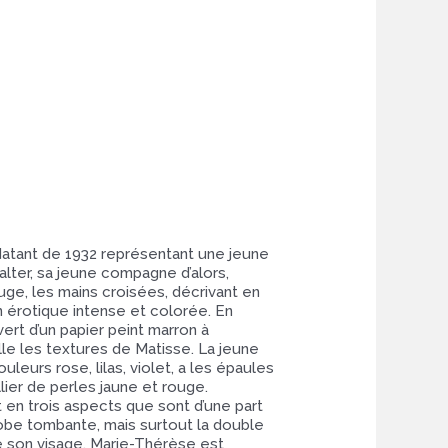
atant de 1932 représentant une jeune
ter, sa jeune compagne d’alors,
uge, les mains croisées, décrivant en
n érotique intense et colorée. En
ert d’un papier peint marron à
elle les textures de Matisse. La jeune
leurs rose, lilas, violet, a les épaules
ier de perles jaune et rouge.
nt en trois aspects que sont d’une part
robe tombante, mais surtout la double
e son visage. Marie-Thérèse est