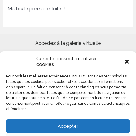
Ma toute première toile…!
Accédez à la galerie virtuelle
Gérer le consentement aux
Site de peinture Reproduction tableaux de Maîtres et
cookies
Création paysages urbains et marins
Pour offrir les meilleures expériences, nous utilisons des technologies
telles que les cookies pour stocker et/ou accéder aux informations
Colomba Ducrot 0613140276
des appareils. Le fait de consentir à ces technologies nous permettra
de traiter des données telles que le comportement de navigation ou
les ID uniques sur ce site. Le fait de ne pas consentir ou de retirer son
consentement peut avoir un effet négatif sur certaines caractéristiques
et fonctions.
Accepter