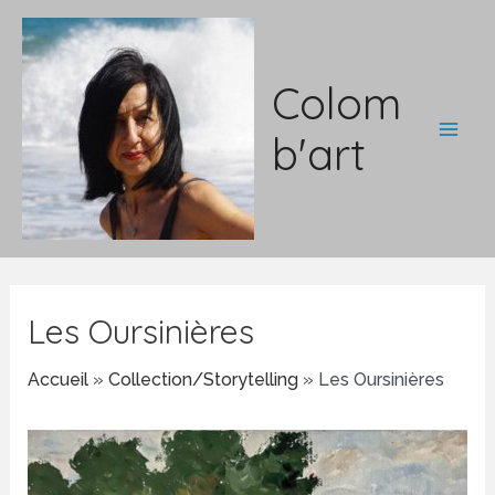
Aller
au
contenu
Colom
b'art
Main
Men
Les Oursinières
Accueil
»
Collection/Storytelling
»
Les Oursinières