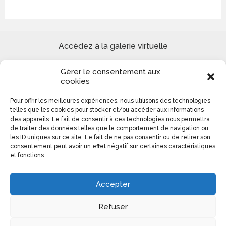
Accédez à la galerie virtuelle
Gérer le consentement aux
Site de peinture Reproduction tableaux de Maîtres et
cookies
Création paysages urbains et marins
Pour offrir les meilleures expériences, nous utilisons des technologies
telles que les cookies pour stocker et/ou accéder aux informations
Colomba Ducrot 0613140276
des appareils. Le fait de consentir à ces technologies nous permettra
de traiter des données telles que le comportement de navigation ou
les ID uniques sur ce site. Le fait de ne pas consentir ou de retirer son
consentement peut avoir un effet négatif sur certaines caractéristiques
et fonctions.
Accepter
Refuser