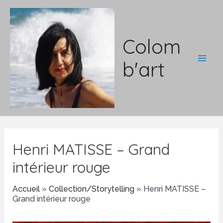
Aller
au
contenu
Colom
b'art
Main
Men
Henri MATISSE – Grand
intérieur rouge
Accueil
»
Collection/Storytelling
»
Henri MATISSE –
Grand intérieur rouge