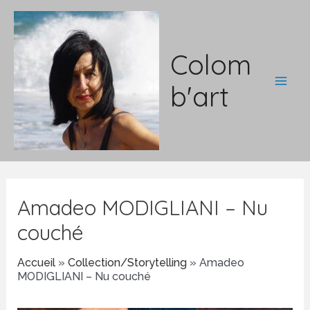
Aller
au
contenu
Colom
b'art
Main
Men
Amadeo MODIGLIANI – Nu
couché
Accueil
»
Collection/Storytelling
»
Amadeo
MODIGLIANI – Nu couché