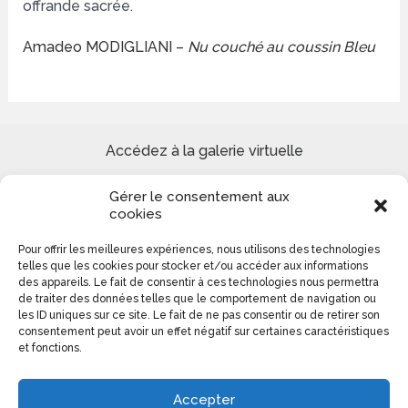
offrande sacrée.
Amadeo MODIGLIANI –
Nu couché
au coussin Bleu
Accédez à la galerie virtuelle
Gérer le consentement aux
Site de peinture Reproduction tableaux de Maîtres et
cookies
Création paysages urbains et marins
Pour offrir les meilleures expériences, nous utilisons des technologies
telles que les cookies pour stocker et/ou accéder aux informations
Colomba Ducrot 0613140276
des appareils. Le fait de consentir à ces technologies nous permettra
de traiter des données telles que le comportement de navigation ou
les ID uniques sur ce site. Le fait de ne pas consentir ou de retirer son
consentement peut avoir un effet négatif sur certaines caractéristiques
et fonctions.
Accepter